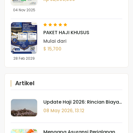
04 Nov 2025
PAKET HAJI KHUSUS
Mulai dari
$ 15,700
28 Feb 2029
Artikel
Update Haji 2026: Rincian Biaya,
Kuota Indonesia, dan Tips
08 May 2026, 13:12
Berangkat
Mengapa Asuransi Perjalanan