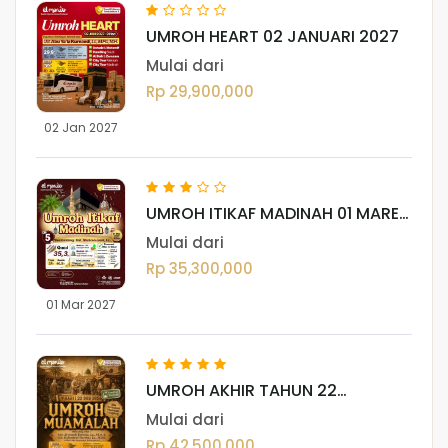
UMROH HEART 02 JANUARI 2027
Mulai dari
Rp 29,900,000
02 Jan 2027
UMROH ITIKAF MADINAH 01 MARET
2027 (12 HARI)
Mulai dari
Rp 35,300,000
01 Mar 2027
UMROH AKHIR TAHUN 22
DESEMBER 2026
Mulai dari
Rp 42,500,000