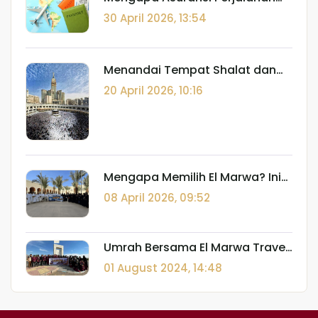
Komersial HARAM? (Fatwa
30 April 2026, 13:54
Lajnah Daimah)
Menandai Tempat Shalat dan
Batasan I'tikaf: Panduan Fiqh
20 April 2026, 10:16
Spasial di Tanah Suci
Mengapa Memilih El Marwa? Ini
Keunggulan Umroh yang
08 April 2026, 09:52
Membuat Ibadah Nyaman
Sesuai Tuntunan, Istimewa
dalam Pelayanan
Umrah Bersama El Marwa Travel
adalah pilihan Terbaik untuk
01 August 2024, 14:48
Perjalanan Spiritual Anda