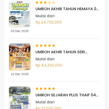
UMROH AKHIR TAHUN HEMAYA 06
- 03 DESEMBER 2025
Mulai dari
Rp 24,700,000
03 Dec 2025
UMROH AKHIR TAHUN SERI
MUAMALAH 22 DESEMBER 2025
Mulai dari
Rp 44,300,000
22 Dec 2025
UMROH SEJARAH PLUS THAIF 04
NOVEMBER 2025
Mulai dari
Rp 32,000,000