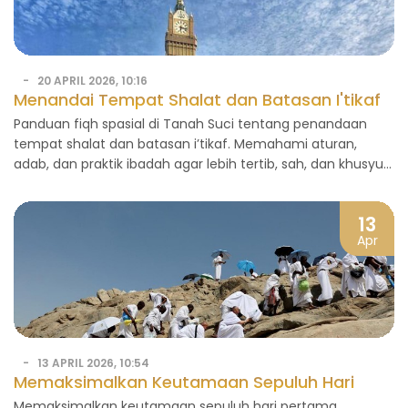
20 APRIL 2026, 10:16
Menandai Tempat Shalat dan Batasan I'tikaf:
Panduan Fiqh Spasial di Tanah Suci
Panduan fiqh spasial di Tanah Suci tentang penandaan
tempat shalat dan batasan i’tikaf. Memahami aturan,
adab, dan praktik ibadah agar lebih tertib, sah, dan khusyuk
selama di Masjidil Haram dan Masjid Nabawi.
13
Apr
13 APRIL 2026, 10:54
Memaksimalkan Keutamaan Sepuluh Hari
Pertama Dzulhijjah: Tinjauan Amalan Terbaik
Memaksimalkan keutamaan sepuluh hari pertama