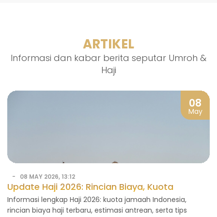
ARTIKEL
Informasi dan kabar berita seputar Umroh &
Haji
08
May
08 MAY 2026, 13:12
Update Haji 2026: Rincian Biaya, Kuota
Indonesia, dan Tips Berangkat
Informasi lengkap Haji 2026: kuota jamaah Indonesia,
rincian biaya haji terbaru, estimasi antrean, serta tips