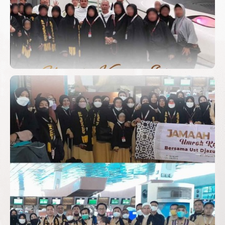
DJAZULI RUHAN BASYIR, LC
JAMAAH UMROH PLUS KAJIAN
ISLAM BERSAMA USTADZ
DJAZULI RUHAN BASYIR, LC