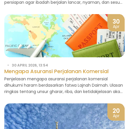
persiapan agar ibadah berjalan lancar, nyaman, dan sesuai
syariat.
30
Apr
30 APRIL 2026, 13:54
Mengapa Asuransi Perjalanan Komersial
HARAM? (Fatwa Lajnah Daimah)
Penjelasan mengapa asuransi perjalanan komersial
dihukumi haram berdasarkan fatwa Lajnah Daimah. Ulasan
ringkas tentang unsur gharar, riba, dan ketidakjelasan akad
dalam perspektif syariah.
20
Apr