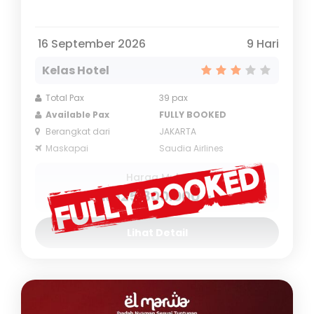
16 September 2026
9 Hari
Kelas Hotel
Total Pax
39 pax
Available Pax
FULLY BOOKED
Berangkat dari
JAKARTA
Maskapai
Saudia Airlines
Harga Mulai
Rp25.800.000,-
Lihat Detail