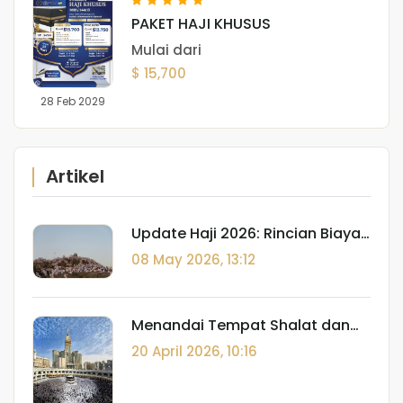
PAKET HAJI KHUSUS
Mulai dari
$ 15,700
28 Feb 2029
Artikel
Update Haji 2026: Rincian Biaya,
Kuota Indonesia, dan Tips
08 May 2026, 13:12
Berangkat
Menandai Tempat Shalat dan
Batasan I'tikaf: Panduan Fiqh
20 April 2026, 10:16
Spasial di Tanah Suci