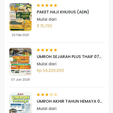
PAKET HAJI KHUSUS (ADN)
Mulai dari
$ 15,700
02 Feb 2031
UMROH SEJARAH PLUS THAIF 07
JANUARI 2026
Mulai dari
Rp 34,200,000
07 Jan 2026
UMROH AKHIR TAHUN HEMAYA 06
- 03 DESEMBER 2025
Mulai dari