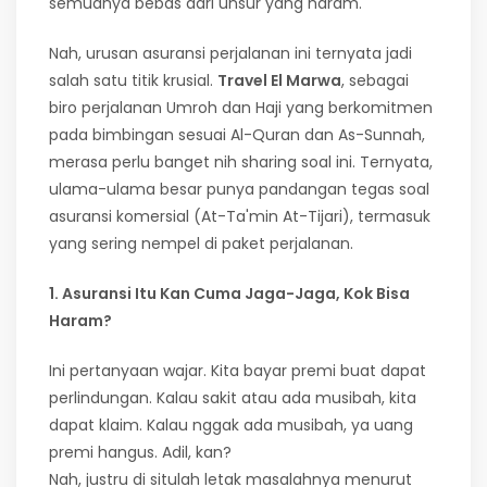
semuanya bebas dari unsur yang haram.
Nah, urusan asuransi perjalanan ini ternyata jadi
salah satu titik krusial.
Travel El Marwa
, sebagai
biro perjalanan Umroh dan Haji yang berkomitmen
pada bimbingan sesuai Al-Quran dan As-Sunnah,
merasa perlu banget nih sharing soal ini. Ternyata,
ulama-ulama besar punya pandangan tegas soal
asuransi komersial (At-Ta'min At-Tijari), termasuk
yang sering nempel di paket perjalanan.
1. Asuransi Itu Kan Cuma Jaga-Jaga, Kok Bisa
Haram?
Ini pertanyaan wajar. Kita bayar premi buat dapat
perlindungan. Kalau sakit atau ada musibah, kita
dapat klaim. Kalau nggak ada musibah, ya uang
premi hangus. Adil, kan?
Nah, justru di situlah letak masalahnya menurut