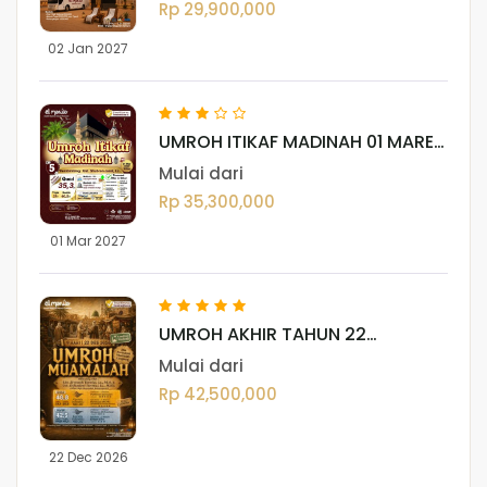
Rp 29,900,000
02 Jan 2027
UMROH ITIKAF MADINAH 01 MARET
2027 (12 HARI)
Mulai dari
Rp 35,300,000
01 Mar 2027
UMROH AKHIR TAHUN 22
DESEMBER 2026
Mulai dari
Rp 42,500,000
22 Dec 2026