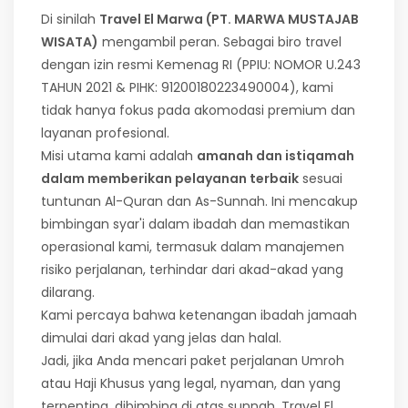
Di sinilah
Travel El Marwa (PT. MARWA MUSTAJAB
WISATA)
mengambil peran. Sebagai biro travel
dengan izin resmi Kemenag RI (PPIU: NOMOR U.243
TAHUN 2021 & PIHK: 91200180223490004), kami
tidak hanya fokus pada akomodasi premium dan
layanan profesional.
Misi utama kami adalah
amanah dan istiqamah
dalam memberikan pelayanan terbaik
sesuai
tuntunan Al-Quran dan As-Sunnah. Ini mencakup
bimbingan syar'i dalam ibadah dan memastikan
operasional kami, termasuk dalam manajemen
risiko perjalanan, terhindar dari akad-akad yang
dilarang.
Kami percaya bahwa ketenangan ibadah jamaah
dimulai dari akad yang jelas dan halal.
Jadi, jika Anda mencari paket perjalanan Umroh
atau Haji Khusus yang legal, nyaman, dan yang
terpenting, dibimbing di atas sunnah, Travel El